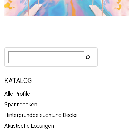
S
u
c
h
e
KATALOG
Alle Profile
Spanndecken
Hintergrundbeleuchtung Decke
Akustische Lösungen