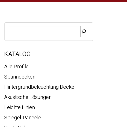
S
u
c
h
e
KATALOG
Alle Profile
Spanndecken
Hintergrundbeleuchtung Decke
Akustische Lösungen
Leichte Linien
Spiegel-Paneele