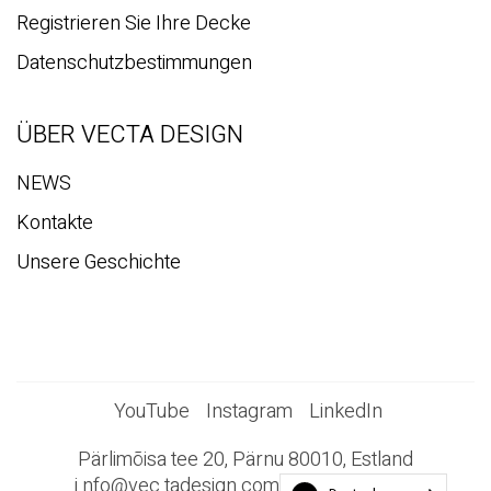
Registrieren Sie Ihre Decke
Datenschutzbestimmungen
ÜBER VECTA DESIGN
NEWS
Kontakte
Unsere Geschichte
YouTube
Instagram
LinkedIn
Pärlimõisa tee 20, Pärnu 80010, Estland
i
nfo@vec
tadesign.com +372 44 23 023