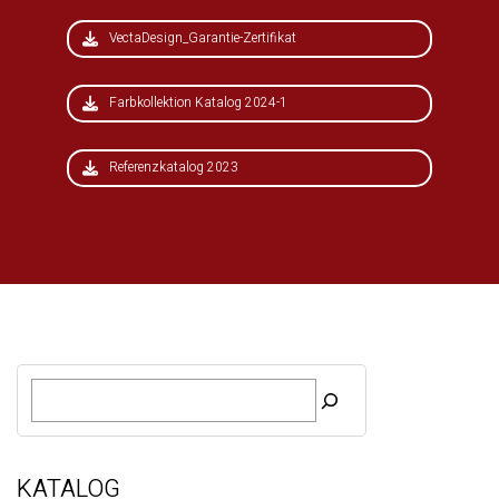
VectaDesign_Garantie-Zertifikat
Farbkollektion Katalog 2024-1
Referenzkatalog 2023
S
u
c
h
e
KATALOG