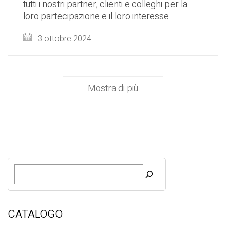
tutti i nostri partner, clienti e colleghi per la
loro partecipazione e il loro interesse...
3 ottobre 2024
Mostra di più
R
i
c
e
r
CATALOGO
c