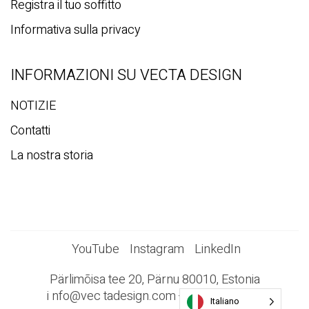
Registra il tuo soffitto
Informativa sulla privacy
INFORMAZIONI SU VECTA DESIGN
NOTIZIE
Contatti
La nostra storia
YouTube
Instagram
LinkedIn
Pärlimõisa tee 20, Pärnu 80010, Estonia
i
nfo@vec
tadesign.com +372 44 23 023
Italiano