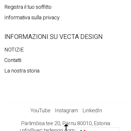
Registra il tuo soffitto
Informativa sulla privacy
INFORMAZIONI SU VECTA DESIGN
NOTIZIE
Contatti
La nostra storia
YouTube
Instagram
LinkedIn
Pärlimõisa tee 20, Pärnu 80010, Estonia
i
nfo@vec
tadesign.com +372 44 23 023