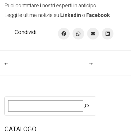
Puoi contattare i nostri esperti in anticipo.
Leggi le ultime notizie su
Linkedin
o
Facebook
Condividi:
R
i
c
e
r
CATALOGO