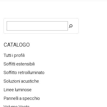
R
i
c
e
r
CATALOGO
c
a
Tutti i profili
Soffitti estensibili
Soffitto retroilluminato
Soluzioni acustiche
Linee luminose
Pannelli a specchio