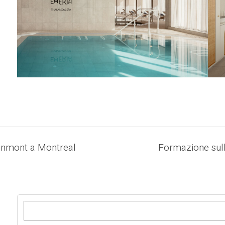
lenmont a Montreal
Formazione sull
R
i
c