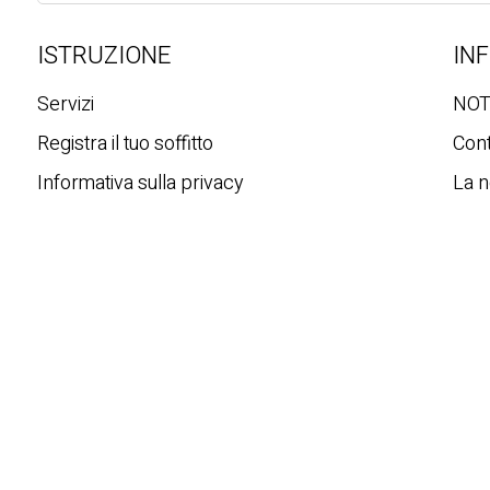
e
r
ISTRUZIONE
IN
c
a
Servizi
NOT
Registra il tuo soffitto
Cont
Informativa sulla privacy
La n