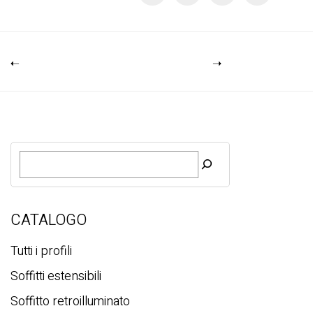
R
i
c
e
r
CATALOGO
c
a
Tutti i profili
Soffitti estensibili
Soffitto retroilluminato