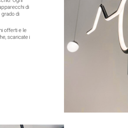
cchio. Ogni
apparecchi di
n grado di
 offerti e le
he, scaricate i
d
d