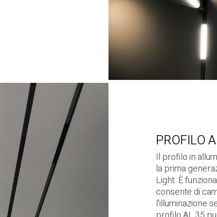
PROFILO A
Il profilo in all
la prima genera
Light. È funziona
consente di ca
l'illuminazione s
profilo AL 35 può