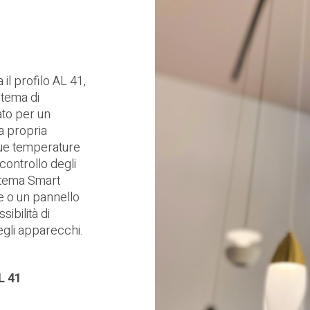
l profilo AL 41,
stema di
ato per un
a propria
due temperature
controllo degli
istema Smart
e o un pannello
ibilità di
egli apparecchi.
L 41
d