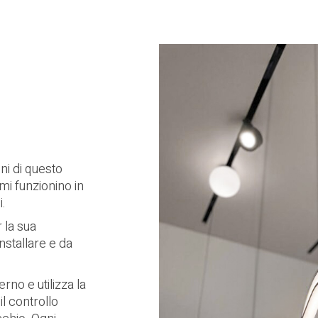
ni di questo
mi funzionino in
i.
 la sua
installare e da
rno e utilizza la
l controllo