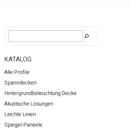
S
u
c
h
e
KATALOG
Alle Profile
Spanndecken
Hintergrundbeleuchtung Decke
Akustische Lösungen
Leichte Linien
Spiegel-Paneele