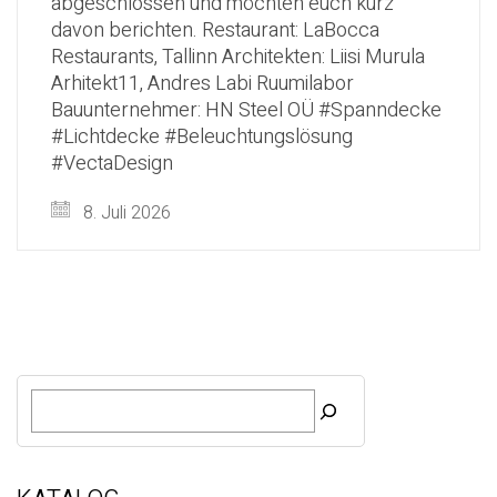
abgeschlossen und möchten euch kurz
davon berichten. Restaurant: LaBocca
Restaurants, Tallinn Architekten: Liisi Murula
Arhitekt11, Andres Labi Ruumilabor
Bauunternehmer: HN Steel OÜ #Spanndecke
#Lichtdecke #Beleuchtungslösung
#VectaDesign
8. Juli 2026
S
u
c
h
e