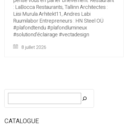
pensé vous en parler brièvement. Restaurant
: LaBocca Restaurants, Tallinn Architectes :
Liisi Murula Arhitekt11, Andres Labi
Ruumilabor Entrepreneurs : HN Steel OÜ
#plafondtendu #plafondlumineux
#solutiond'éclairage #vectadesign
8 juillet 2026
R
e
c
h
e
CATALOGUE
r