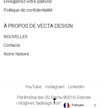
Enregistrez votre plafond
Politique de confidentialité
À PROPOS DE VECTA DESIGN
NOUVELLES
Contacts
Notre histoire
YouTube
Instagram
LinkedIn
Pärlimõisa tee 20, Pärnu 80010, Estonie
i
nfo@vec
tadesign.com +372 44 23 023
Français