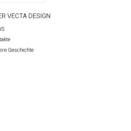
ER VECTA DESIGN
WS
takte
ere Geschichte