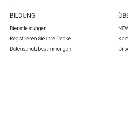
c
h
e
BILDUNG
ÜB
Dienstleistungen
NE
Registrieren Sie Ihre Decke
Kon
Datenschutzbestimmungen
Uns