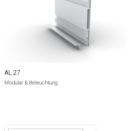
AL 27
Modular & Beleuchtung
S