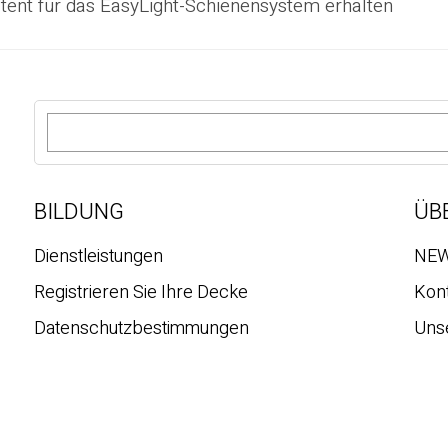
atent für das EasyLight-Schienensystem erhalten
S
u
c
h
e
BILDUNG
ÜB
Dienstleistungen
NE
Registrieren Sie Ihre Decke
Kon
Datenschutzbestimmungen
Uns