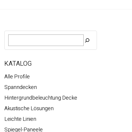
S
u
c
h
e
KATALOG
Alle Profile
Spanndecken
Hintergrundbeleuchtung Decke
Akustische Lösungen
Leichte Linien
Spiegel-Paneele