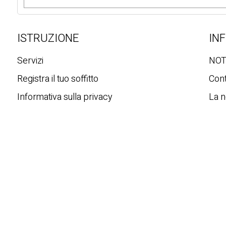
c
e
r
ISTRUZIONE
IN
c
a
Servizi
NOT
Registra il tuo soffitto
Cont
Informativa sulla privacy
La n