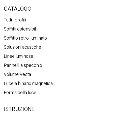
e
r
CATALOGO
c
a
Tutti i profili
Soffitti estensibili
Soffitto retroilluminato
Soluzioni acustiche
Linee luminose
Pannelli a specchio
Volume Vecta
Luce a binario magnetica
Forma della luce
ISTRUZIONE