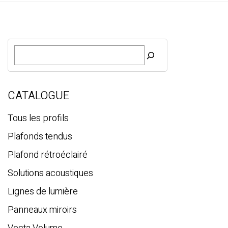
R
e
c
h
e
CATALOGUE
r
c
Tous les profils
h
Plafonds tendus
e
Plafond rétroéclairé
Solutions acoustiques
Lignes de lumière
Panneaux miroirs