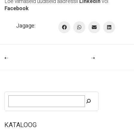
Loe viimaseid uudiseid aadressil
LinkedIn
või
Facebook
Jagage:
O
t
s
i
KATALOOG