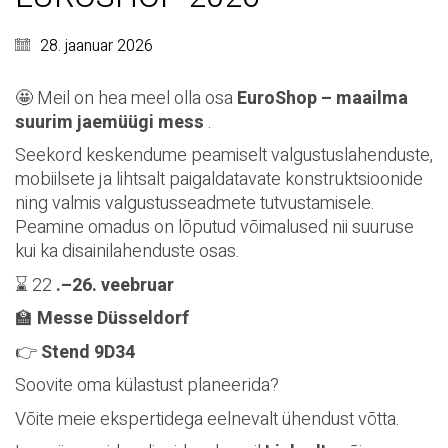
28. jaanuar 2026
🤩 Meil on hea meel olla osa
EuroShop – maailma
suurim jaemüügi mess
.
Seekord keskendume peamiselt valgustuslahenduste,
mobiilsete ja lihtsalt paigaldatavate konstruktsioonide
ning valmis valgustusseadmete tutvustamisele.
Peamine omadus on lõputud võimalused nii suuruse
kui ka disainilahenduste osas.
⌛ 22
.–26. veebruar
🏫
Messe Düsseldorf
👉
Stend 9D34
Soovite oma külastust planeerida?
Võite meie ekspertidega eelnevalt ühendust võtta.