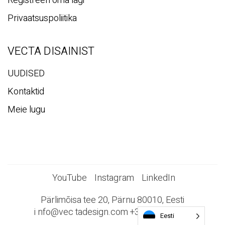
Registreeri oma lagi
Privaatsuspoliitika
VECTA DISAINIST
UUDISED
Kontaktid
Meie lugu
YouTube
Instagram
LinkedIn
Pärlimõisa tee 20, Pärnu 80010, Eesti
i
nfo@vec
tadesign.com +372 44 23 023
Eesti