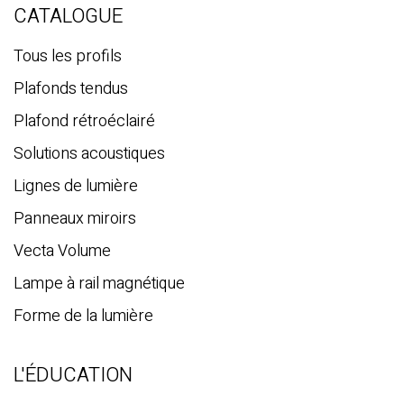
e
CATALOGUE
r
c
Tous les profils
h
Plafonds tendus
e
Plafond rétroéclairé
Solutions acoustiques
Lignes de lumière
Panneaux miroirs
Vecta Volume
Lampe à rail magnétique
Forme de la lumière
L'ÉDUCATION