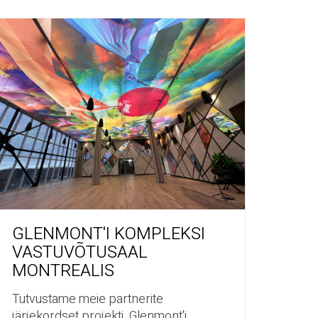
GLENMONT'I KOMPLEKSI
VASTUVÕTUSAAL
MONTREALIS
Tutvustame meie partnerite
järjekordset projekti. Glenmont'i