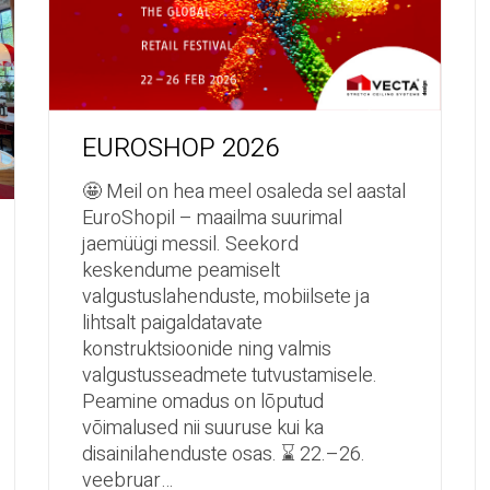
EUROSHOP 2026
🤩 Meil on hea meel osaleda sel aastal
EuroShopil – maailma suurimal
jaemüügi messil. Seekord
keskendume peamiselt
valgustuslahenduste, mobiilsete ja
lihtsalt paigaldatavate
konstruktsioonide ning valmis
valgustusseadmete tutvustamisele.
Peamine omadus on lõputud
võimalused nii suuruse kui ka
disainilahenduste osas. ⌛ 22.–26.
veebruar…