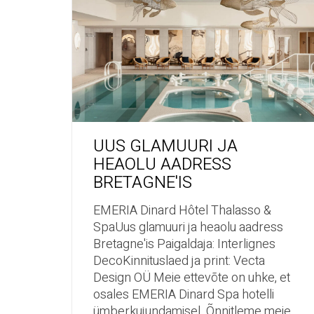
UUS GLAMUURI JA
HEAOLU AADRESS
BRETAGNE'IS
EMERIA Dinard Hôtel Thalasso &
SpaUus glamuuri ja heaolu aadress
Bretagne'is Paigaldaja: Interlignes
DecoKinnituslaed ja print: Vecta
Design OÜ Meie ettevõte on uhke, et
osales EMERIA Dinard Spa hotelli
ümberkujundamisel. Õnnitleme meie