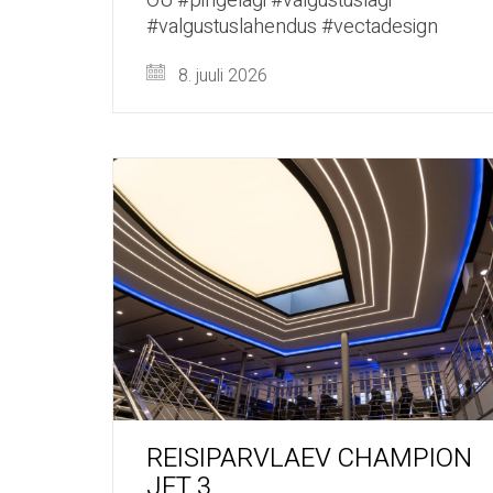
OÜ #pingelagi #valgustuslagi
#valgustuslahendus #vectadesign
8. juuli 2026
REISIPARVLAEV CHAMPION
JET 3