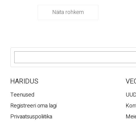
Näita rohkem
O
t
s
i
HARIDUS
VE
Teenused
UUD
Registreeri oma lagi
Kont
Privaatsuspoliitika
Meie