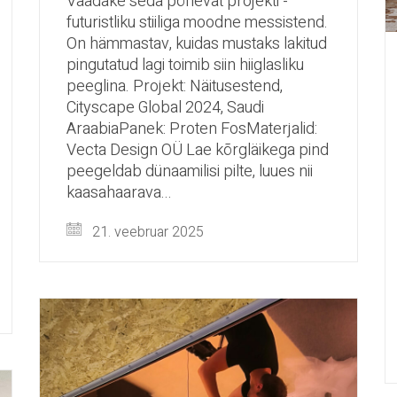
Vaadake seda põnevat projekti -
futuristliku stiiliga moodne messistend.
On hämmastav, kuidas mustaks lakitud
pingutatud lagi toimib siin hiiglasliku
peeglina. Projekt: Näitusestend,
Cityscape Global 2024, Saudi
AraabiaPanek: Proten FosMaterjalid:
Vecta Design OÜ Lae kõrgläikega pind
peegeldab dünaamilisi pilte, luues nii
kaasahaarava...
21. veebruar 2025