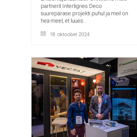
partnerit Interlignes Deco
suurepärase projekti puhul ja meil on
hea meel, et luues...
18. oktoober 2024