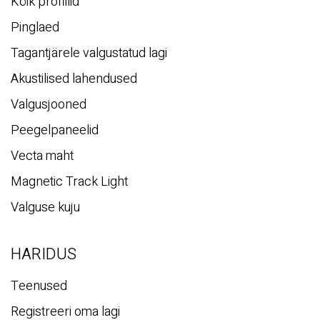
Kõik profiilid
Pinglaed
Tagantjärele valgustatud lagi
Akustilised lahendused
Valgusjooned
Peegelpaneelid
Vecta maht
Magnetic Track Light
Valguse kuju
HARIDUS
Teenused
Registreeri oma lagi