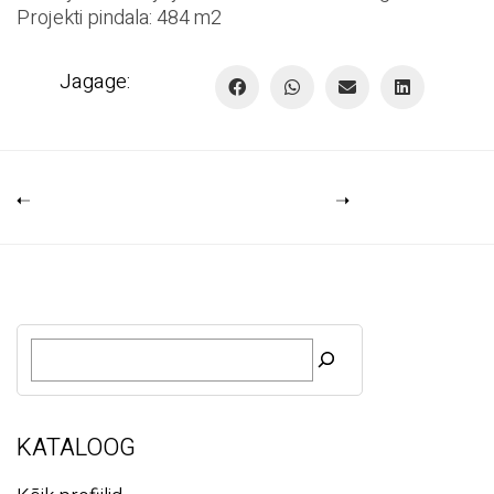
Projekti pindala: 484 m2
Jagage:
O
t
s
i
KATALOOG