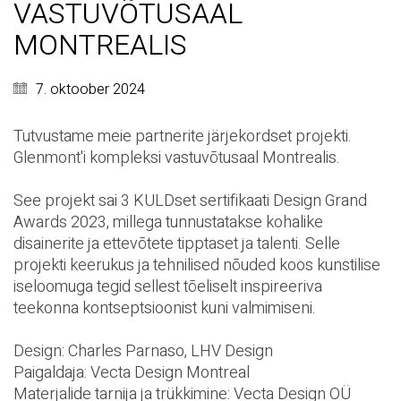
VASTUVÕTUSAAL
MONTREALIS
7. oktoober 2024
Tutvustame meie partnerite järjekordset projekti.
Glenmont'i kompleksi vastuvõtusaal Montrealis.
See projekt sai 3 KULDset sertifikaati Design Grand
Awards 2023, millega tunnustatakse kohalike
disainerite ja ettevõtete tipptaset ja talenti. Selle
projekti keerukus ja tehnilised nõuded koos kunstilise
iseloomuga tegid sellest tõeliselt inspireeriva
teekonna kontseptsioonist kuni valmimiseni.
Design:
Charles Parnaso
,
LHV Design
Paigaldaja:
Vecta Design Montreal
Materjalide tarnija ja trükkimine:
Vecta Design OÜ