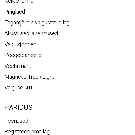
Kõik profiilid
Pinglaed
Tagantjärele valgustatud lagi
Akustilised lahendused
Valgusjooned
Peegelpaneelid
Vecta maht
Magnetic Track Light
Valguse kuju
HARIDUS
Teenused
Registreeri oma lagi