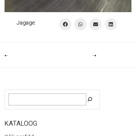
Jagage:
O
t
s
i
KATALOOG