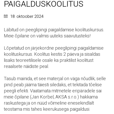
PAIGALDUSKOOLITUS
18. oktoober 2024
Läbitud on peeglipingi paigaldamise koolituskursus.
Meie õpilane on valmis uuteks saavutusteks!
Lõpetatud on järjekordne peeglipingi paigaldamise
koolituskursus. Koolitus kestis 2 päeva ja sisaldas
lisaks teoreetilisele osale ka praktilist koolitust
reaalsete näidiste peal.
Tasub mainida, et see materjal on väga nõudlik; selle
pind peab jääma täiesti siledaks, et tekitada tõelise
peegli efekti. Vaatamata mitmetele eripäradele sai
meie õpilane (Jan Korbel, AKSA s.r.o.) hakkama
raskustega ja on nüüd võimeline enesekindlalt
teostama mis tahes keerukusega paigaldusi.