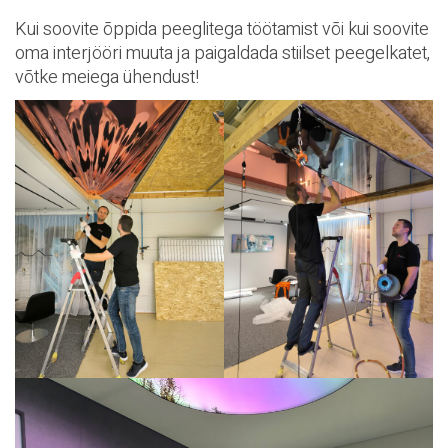
Kui soovite õppida peeglitega töötamist või kui soovite
oma interjööri muuta ja paigaldada stiilset peegelkatet,
võtke meiega ühendust!