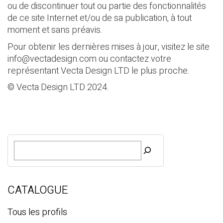
ou de discontinuer tout ou partie des fonctionnalités
de ce site Internet et/ou de sa publication, à tout
moment et sans préavis.
Pour obtenir les dernières mises à jour, visitez le site
info@vectadesign.com
ou contactez votre
représentant Vecta Design LTD le plus proche.
© Vecta Design LTD 2024.
R
e
c
h
e
CATALOGUE
r
c
Tous les profils