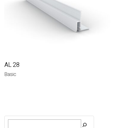
AL 28
Basic
O
t