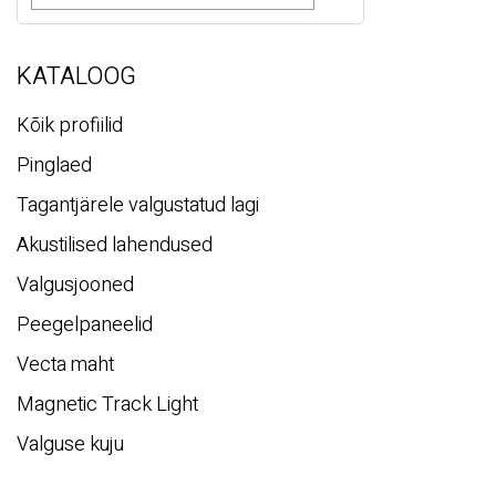
s
i
KATALOOG
Kõik profiilid
Pinglaed
Tagantjärele valgustatud lagi
Akustilised lahendused
Valgusjooned
Peegelpaneelid
Vecta maht
Magnetic Track Light
Valguse kuju