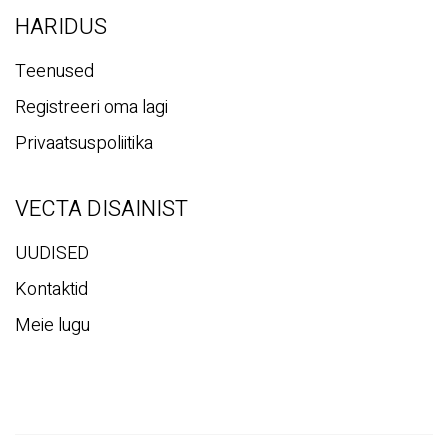
Vecta maht
Magnetic Track Light
Valguse kuju
HARIDUS
Teenused
Registreeri oma lagi
Privaatsuspoliitika
VECTA DISAINIST
UUDISED
Kontaktid