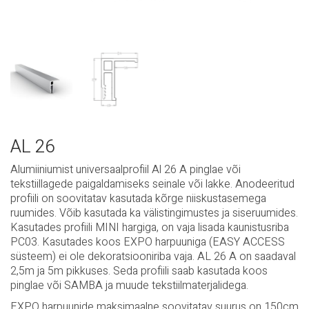
AL 26
Alumiiniumist universaalprofiil Al 26 A pinglae või
tekstiillagede paigaldamiseks seinale või lakke. Anodeeritud
profiili on soovitatav kasutada kõrge niiskustasemega
ruumides. Võib kasutada ka välistingimustes ja siseruumides.