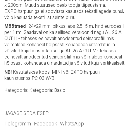
Kasutades profiili MINI hargiga, on vaja lisada kaunistusriba
PC03. Kasutades koos EXPO harpuuniga (EASY ACCESS
süsteem) ei ole dekoratsiooniriba vaja. AL 26 A on saadaval
2,5m ja 5m pikkuses. Seda profiili saab kasutada koos
pinglae või SAMBA ja muude tekstiilmaterjalidega.
EXPO harpuunide maksimaalne soovitatav suurus on 150cm
x 200cm. Muud suurused peab tootja täpsustama.
EXPO harpuuniga ei soovitata kasutada tekstiillagede puhul,
võib kasutada tekstiilist seinte puhul.
Mõõtmed
-24×29 mm, pikkus laos 2,5- 5 m, hind eurodes |
per 1 rm. Saadaval on ka sellised versioonid nagu AL 26 A
CUT H - tehases eelnevalt anodeeritud seinaprofiil, mis
võimaldab kohapeal hõlpsasti kohandada ümardatud ja
võlvitud kuju horisontaalselt ja AL 26 A CUT V - tehases
eelnevalt anodeeritud seinaprofiil, mis võimaldab kohapeal
hõlpsasti kohandada ümardatud ja võlvitud kuju vertikaalselt.
NB!
Kasutatakse koos: MINI või EXPO harpuun,
kaunistusriba PC-03 W/B
Kategooria:
Kategooria: Basic