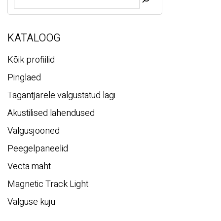
O
t
s
i
KATALOOG
Kõik profiilid
Pinglaed
Tagantjärele valgustatud lagi
Akustilised lahendused
Valgusjooned
Peegelpaneelid