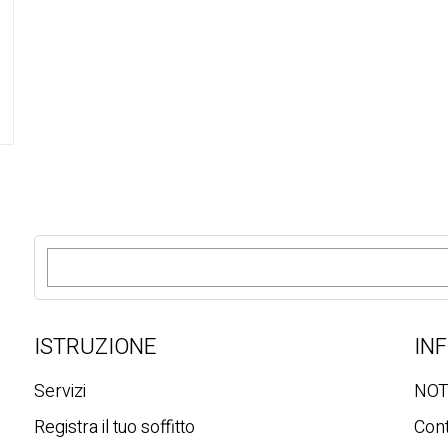
R
i
c
e
r
ISTRUZIONE
IN
c
a
Servizi
NOT
Registra il tuo soffitto
Cont