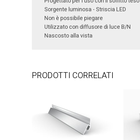
pannelli AL 25 Cornice. In questo modo è p
nelle costruzioni a parete e a soffitto.
Caratteristiche:
Utilizzato con mini
arpione
Per la creazione di linee luminose per
Progettato per l'uso con il soffitto teso
Sorgente luminosa - Striscia LED
Non è possibile piegare
Utilizzato con diffusore di luce B/N
Nascosto alla vista
PRODOTTI CORRELATI