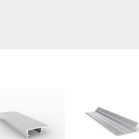
ossibile creare linee di luce che incorniciano il pannello
imetrali in collegamento con AL 25 Cornice