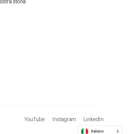
FORMAZIONI SU VECTA DESIGN
IZIE
atti
ostra storia
Italiano