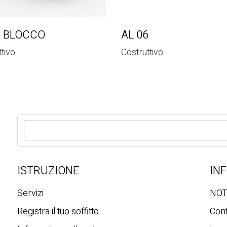
5 BLOCCO
AL 06
tivo
Costruttivo
R