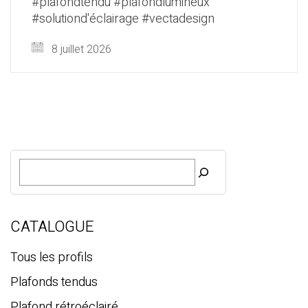
#plafondtendu #plafondlumineux
#solutiond'éclairage #vectadesign
8 juillet 2026
R
e
c
h
e
CATALOGUE
r
c
Tous les profils
h
Plafonds tendus
e
Plafond rétroéclairé