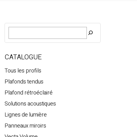
R
e
c
h
e
CATALOGUE
r
c
Tous les profils
h
Plafonds tendus
e
Plafond rétroéclairé
Solutions acoustiques
Lignes de lumière
Panneaux miroirs
Vecta Volume