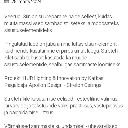
28. märts 2024
Veerud. Siin on suurepärane näide sellest, kuidas
muuta massiivsed sambad stiilseteks ja moodsateks
sisustuselementideks.
Pingutatud laed on juba ammu tuttav disainielement,
kuid nende kasutamine ei piirdu ainult laega. Stretch-
kilet saab tõhusalt kasutada ka muude
sisustuselementide, sealhulgas sammaste loomiseks.
Projekt: HUB Lighting & Innovation by Kafkas
Paigaldaja:
Apollon Design - Stretch Ceilings
Stretch-kile kasutamise eelised - esteetiline välimus,
lai värvide ja tekstuuride valik, praktilisus, vastupidavus
ja paigaldamise lihtsus.
Võimalused sammaste kujundamisel - ühevärvilised