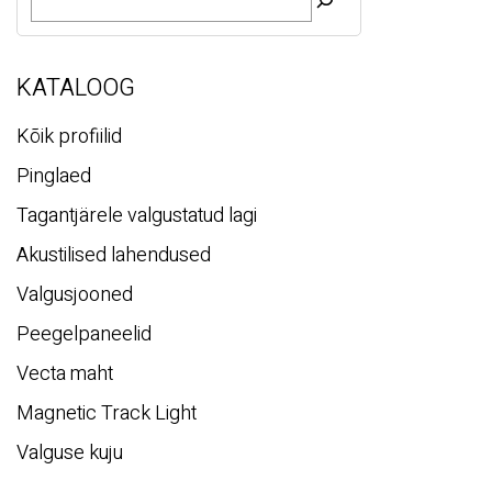
t
s
i
KATALOOG
Kõik profiilid
Pinglaed
Tagantjärele valgustatud lagi
Akustilised lahendused
Valgusjooned
Peegelpaneelid
Vecta maht
Magnetic Track Light
Valguse kuju