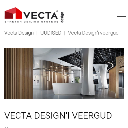
Vecta Design
|
UUDISED
|
Vecta Design'i veergud
VECTA DESIGN'I VEERGUD