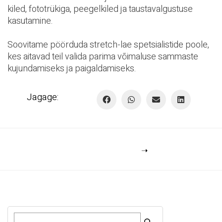
kiled, fototrükiga, peegelkiled ja taustavalgustuse
kasutamine.
Soovitame pöörduda stretch-lae spetsialistide poole,
kes aitavad teil valida parima võimaluse sammaste
kujundamiseks ja paigaldamiseks.
Jagage:
O