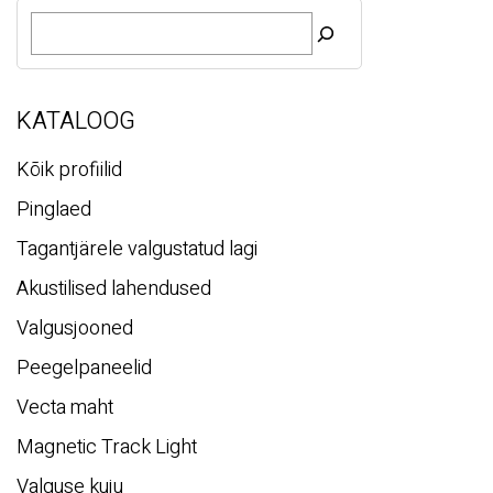
O
t
s
i
KATALOOG
Kõik profiilid
Pinglaed
Tagantjärele valgustatud lagi
Akustilised lahendused
Valgusjooned
Peegelpaneelid
Vecta maht
Magnetic Track Light
Valguse kuju