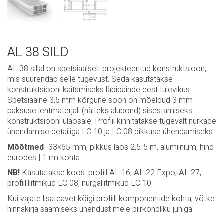
AL 38 SILD
AL 38 sillal on spetsiaalselt projekteeritud konstruktsioon,
mis suurendab selle tugevust. Seda kasutatakse
konstruktsiooni kaitsmiseks läbipainde eest tulevikus.
Spetsiaalne 3,5 mm kõrgune soon on mõeldud 3 mm
paksuse lehtmaterjali (näiteks alubond) sisestamiseks
konstruktsiooni ülaosale. Profiil kinnitatakse tugevalt nurkade
ühendamise detailiga LC 10 ja LC 08 pikkuse ühendamiseks.
Mõõtmed
-33×65 mm, pikkus laos 2,5-5 m, alumiinium, hind
eurodes | 1 rm kohta.
NB!
Kasutatakse koos: profiil AL 16, AL 22 Expo, AL 27,
profiililiitmikud LC 08, nurgaliitmikud LC 10.
Kui vajate lisateavet kõigi profiili komponentide kohta, võtke
hinnakirja saamiseks ühendust meie piirkondliku juhiga.