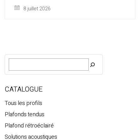
8 juillet 2026
R
e
c
h
e
CATALOGUE
r
c
Tous les profils
h
Plafonds tendus
e
Plafond rétroéclairé
Solutions acoustiques