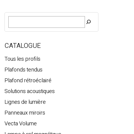
R
e
c
h
e
CATALOGUE
r
c
Tous les profils
h
Plafonds tendus
e
Plafond rétroéclairé
Solutions acoustiques
Lignes de lumière
Panneaux miroirs
Vecta Volume