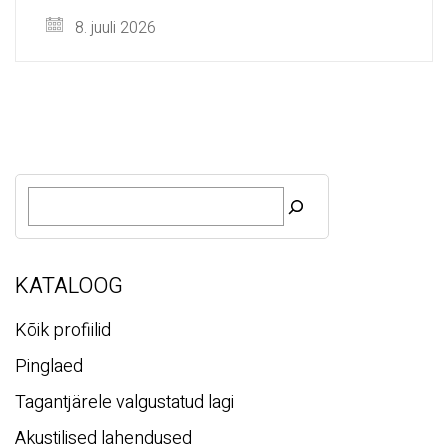
8. juuli 2026
O
t
s
i
KATALOOG
Kõik profiilid
Pinglaed
Tagantjärele valgustatud lagi
Akustilised lahendused