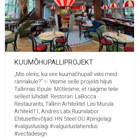
KUUMÕHUPALLIPROJEKT
„Mis oleks, kui see kuumaõhupall viiks meid
rännakule?“ ✨ Viisime selle projekti hiljuti
Tallinnas lõpule. Mõtlesime, et räägime teile
sellest lühidalt. Restoran: LaBocca
Restaurants, Tallinn Arhitektid: Liisi Murula
Arhitekt11, Andres Labi Ruumilabor
Ehitusettevõtjad: HN Steel OÜ #pingelagi
#valgustuslagi #valgustuslahendus
#vectadesign