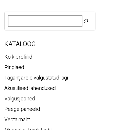
O
t
s
i
KATALOOG
Kõik profiilid
Pinglaed
Tagantjärele valgustatud lagi
Akustilised lahendused
Valgusjooned
Peegelpaneelid
Vecta maht