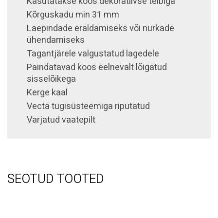
Kasutatakse koos dekoratiivse teibiga
Kõrguskadu min 31 mm
Laepindade eraldamiseks või nurkade
ühendamiseks
Tagantjärele valgustatud lagedele
Paindatavad koos eelnevalt lõigatud
sisselõikega
Kerge kaal
Vecta tugisüsteemiga riputatud
Varjatud vaatepilt
SEOTUD TOOTED